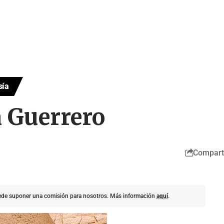
sía
n Guerrero
Compart
uede suponer una comisión para nosotros. Más información
aquí
.