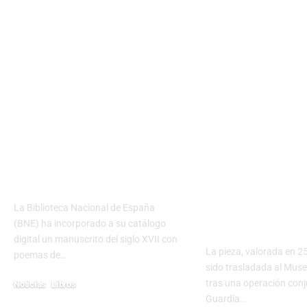
TAMBIÉN TE PUEDE GUSTAR
La Biblioteca
Recuperado
Nacional
relieve ro
digitaliza un
del siglo XI
valioso códice de
sustraído
Luis de Góngora
ilegalmente
una ermita
La Biblioteca Nacional de España
Burgos
(BNE) ha incorporado a su catálogo
digital un manuscrito del siglo XVII con
La pieza, valorada en 2
poemas de…
sido trasladada al Mus
tras una operación conj
Noticias
Libros
Guardia…
diciembre 16, 2024